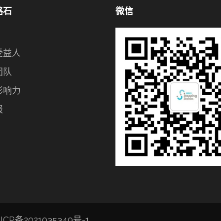
路石
微信
受益人
团队
影响力
报
ICP备2021035349号-1