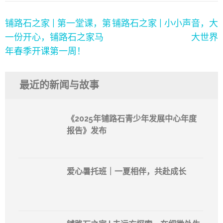
文
铺路石之家 | 第一堂课，第
铺路石之家 | 小小声音，大
章
一份开心，铺路石之家马
大世界
导
年春季开课第一周！
航
最近的新闻与故事
《2025年铺路石青少年发展中心年度
报告》发布
爱心暑托班｜一夏相伴，共赴成长