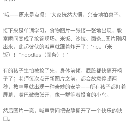
“哦——原来是点餐！”大家恍然大悟，兴奋地拍桌子。
接下来是单词学习。食物图片一张接一张地出现，教
室瞬间变成了抢答现场。米饭、沙拉、面条……图片刚闪
出来，此起彼伏的喊声就跟着炸开了：“rice（米
饭）！”“noodles（面条）！”
有的孩子生怕被抢了先，身体前倾，屁股都快离开椅
子了；老师每次点开新图片之前，都会故意停顿两
秒，教室里就出现一种奇妙的安静——所有孩子都盯着
屏幕，嘴巴微微张开，像一群等着投食的小鸟。
然后图片一亮，喊声瞬间把安静撕开了一个快乐的缺
口。