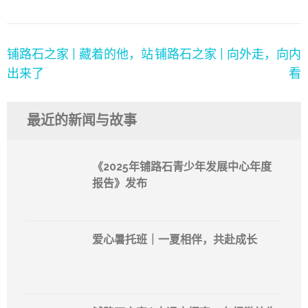
文
铺路石之家 | 藏着的他，站
铺路石之家 | 向外走，向内
章
出来了
看
导
航
最近的新闻与故事
《2025年铺路石青少年发展中心年度
报告》发布
爱心暑托班｜一夏相伴，共赴成长