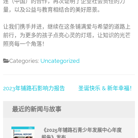
连（中国）的合作，再次证明了企业社会责任的力
量，以及公益与教育相结合的美好愿景。
让我们携手并进，继续在这条铺满爱与希望的道路上
前行，为更多的孩子点亮心灵的灯塔，让知识的光芒
照亮每一个角落！
Categories:
Uncategorized
文
2023年铺路石影响力报告
圣诞快乐 & 新年幸福！
章
导
最近的新闻与故事
航
《2025年铺路石青少年发展中心年度
报告》发布