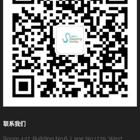
联系我们
Room 437, Building No.6, Lane No.1279, West