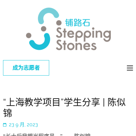
铺路
改善中国弱
石
势儿童的教
育和综合福
利
成为志愿者
“上海教学项目”学生分享 | 陈似
锦
23 9 月, 2023